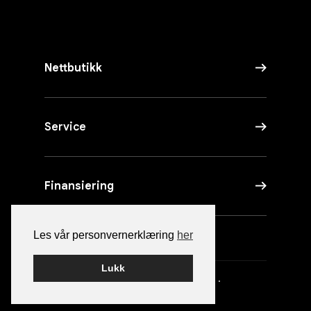
Nettbutikk
Service
Finansiering
Les vår personvernerklæring
her
Lukk
Nettside av
Smart Media AS
·
Personvernerklæring