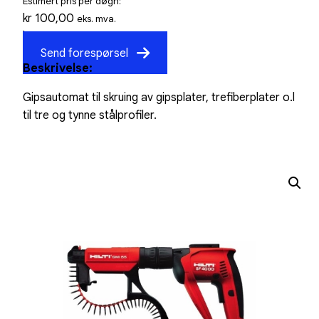
Estimert pris per døgn:
kr
100,00
eks. mva.
kr
125,00
inkl. mva.
Send forespørsel
Beskrivelse:
Gipsautomat til skruing av gipsplater, trefiberplater o.l
til tre og tynne stålprofiler.