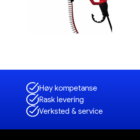
Høy kompetanse
Rask levering
Verksted & service