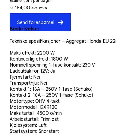
Estimert pris per døgn:
kr
184,00
eks. mva.
kr
230,00
inkl. mva.
Send forespørsel
Beskrivelse:
Tekniske spesifikasjoner –
Aggregat Honda EU 22i
Maks effekt: 2200 W
Kontinuerlig effekt: 1800 W
Nominell spenning 1-fase kontakt: 230 V
Ladeuttak for 12V: Ja
Fjernstart: Nei
Transporthjul: Nei
Kontakt 1: 16A – 250V 1-fase (Schuko)
Kontakt 2: 16A – 250V 1-fase (Schuko)
Motortype: OHV 4-takt
Motormodell: GXR120
Maks turtall: 4500 o/min
Arbeidsturtall: Trinnløst
Kjølesystem: Luft
Startsystem: Snorstart