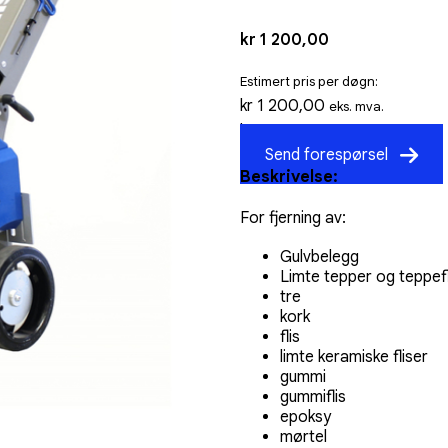
kr
1 200,00
Estimert pris per døgn:
kr
1 200,00
eks. mva.
kr
1 500,00
inkl. mva.
Send forespørsel
Beskrivelse:
For fjerning av:
Gulvbelegg
Limte tepper og teppefl
tre
kork
flis
limte keramiske fliser
gummi
gummiflis
epoksy
mørtel