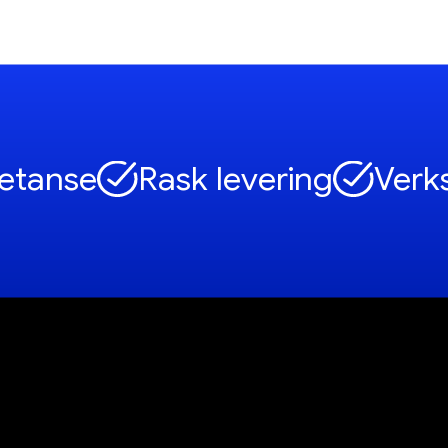
etanse
Rask levering
Verk