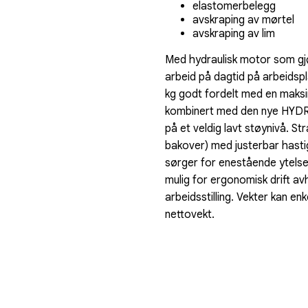
elastomerbelegg
avskraping av mørtel
avskraping av lim
Med hydraulisk motor som gjø
arbeid på dagtid på arbeidspl
kg godt fordelt med en maksi
kombinert med den nye HYDR
på et veldig lavt støynivå. S
bakover) med justerbar hast
sørger for enestående ytelse.
mulig for ergonomisk drift av
arbeidsstilling. Vekter kan en
nettovekt.