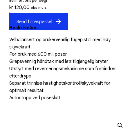
Estimert pris per døgn:
kr
120,00
eks. mva.
kr
150,00
inkl. mva.
Send forespørsel
Beskrivelse:
Velbalansert og brukervennlig fugepistol med høy
skyvekraft
For bruk med 600 ml. poser
Grepsvennlig håndtak med lett tilgjengelig bryter
Utstyrt med reverseringsmekanisme som forhindrer
etterdrypp
Separat trinnløs hastighetskontroll/skyvekraft for
optimalt resultat
Autostopp ved poseslutt