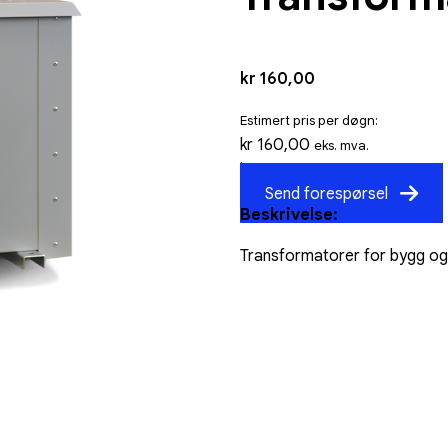
kr
160,00
Estimert pris per døgn:
kr
160,00
eks. mva.
kr
200,00
inkl. mva.
Send forespørsel
Beskrivelse:
Transformatorer for bygg og 