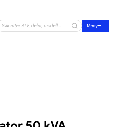
Meny
ator 50 kVA