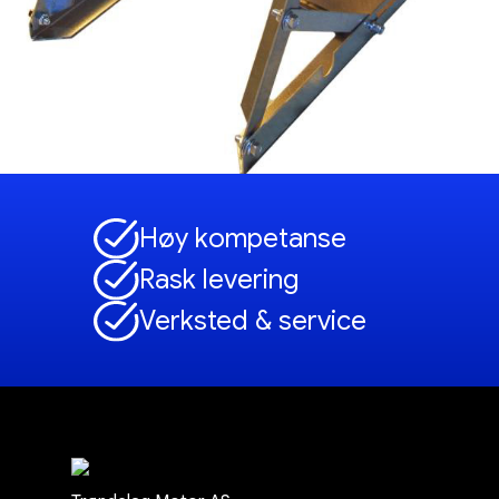
Høy kompetanse
Rask levering
Verksted & service